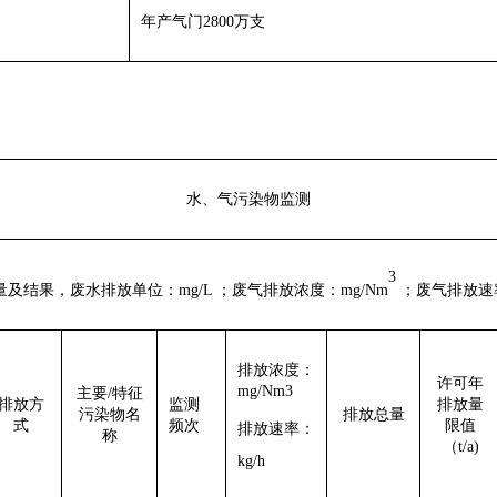
年产气门
28
00万支
水、气污染物监测
3
量及结果
，
废
水排放单位：
mg
/
L
；
废
气排放浓度：
mg
/
N
m
；
废
气排放速
排放浓度
：
许可年
mg/Nm3
主要
/特征
排放方
监测
排放量
污染物名
排放总量
式
频次
限值
排放速率：
称
（
t/a)
k
g/h