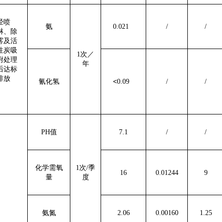
经
喷
氨
0.021
/
/
淋、除
雾
及
活
性炭吸
1次／
附
处理
年
后达标
排放
<
氰化氢
0.09
/
/
PH值
7.1
/
/
化学需氧
1次
/
季
16
0.01244
9
量
度
氨氮
2.06
0.00160
1.25