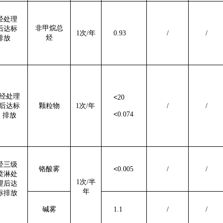
经处理
非甲烷总
后达标
1次
/
年
0.93
/
/
烃
排放
经处理
<
20
后达标
颗粒物
1次
/
年
/
/
<
0.0
74
排放
经
三级
<
铬酸雾
0.005
/
/
喷淋
处
1次
/
半
理后达
年
标排放
碱雾
1.1
/
/