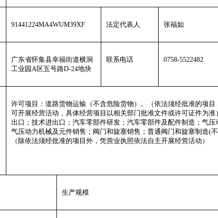
91441224MA4WUM39XF
法定代表人
张福如
广东省怀集县
幸福街道
横洞
联系电话
0758-5522482
工业园
A
区
五号路
D-24地块
许可项目：
道路货物运输（不含危险货物）。（依法须经批准的项目
可开展经营活动，具体经营项目以相关部门批准文件或许可证件为准
出口；技术进出口；汽车零部件研发；汽车零部件及配件制造；气压
气压动力机械及元件销售；阀门和旋塞销售；普通阀门和旋塞制造
(
（除依法须经批准的项目外，凭营业执照依法自主开展经营活动）
生产规模