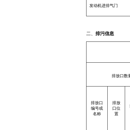
发动机进排气门
二、
排污信息
排放口数
排放口
排放
编号或
口位
名称
置