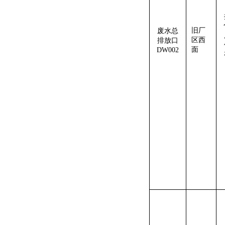
旧厂
废水
总
区西
排放口
面
DW002