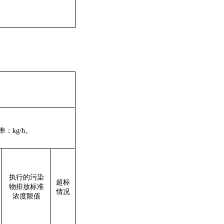
率：
k
g/h
。
执行的污染
超标
物排放标准
情况
浓度限值