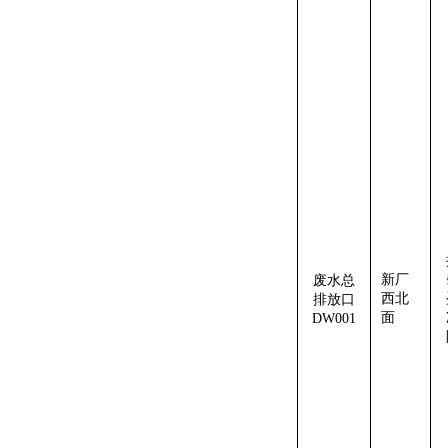
新厂
废水
总
西
北
排放口
面
DW001