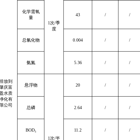
化学需氧
43
/
/
量
1次
/
季
度
总氰化物
0.004
/
/
氨氮
5.36
/
/
排放到
悬浮物
20
/
/
肇庆富
盈水质
净化有
限公司
总磷
2.64
/
/
BOD₅
11.2
/
/
1次/半