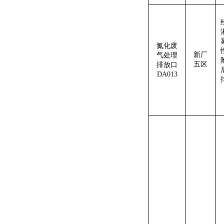
氮化
废
新厂
气处理
五
区
排放口
DA013