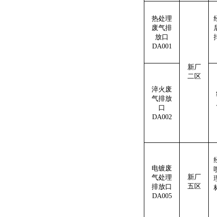
热处理
废气排
放口
DA001
新厂
二
区
淬火废
气排放
口
DA002
电镀废
新厂
气处理
五
区
排放口
DA005