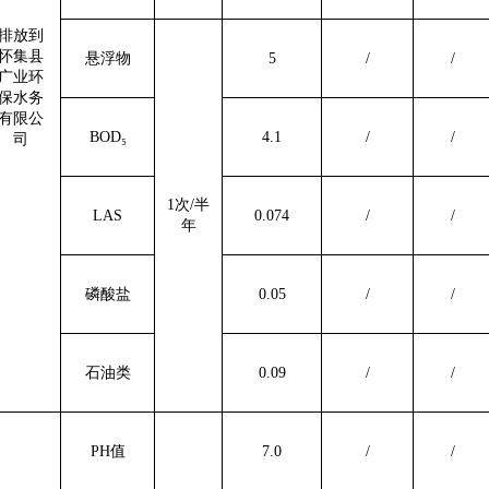
排放到
怀集县
悬浮物
5
/
/
广业环
保水务
有限公
BOD₅
4.1
/
/
司
1次/半
LAS
0.074
/
/
年
磷酸盐
0.05
/
/
石油类
0.09
/
/
PH值
7.0
/
/