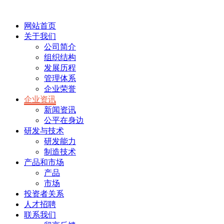
网站首页
关于我们
公司简介
组织结构
发展历程
管理体系
企业荣誉
企业资讯
新闻资讯
公平在身边
研发与技术
研发能力
制造技术
产品和市场
产品
市场
投资者关系
人才招聘
联系我们