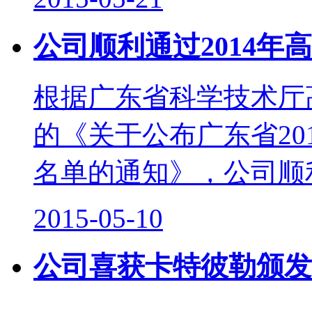
公司顺利通过2014
根据广东省科学技术厅
的《关于公布广东省20
名单的通知》，公司顺
2015-05-10
公司喜获卡特彼勒颁发