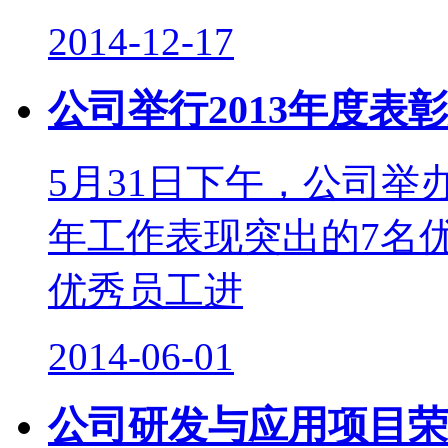
2014-12-17
公司举行2013年度
5月31日下午，公司举办
年工作表现突出的7名优
优秀员工进
2014-06-01
公司研发与应用项目荣