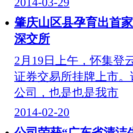
2014-03-29
肇庆山区县孕育出首家
深交所
2月19日上午，怀集
证券交易所挂牌上市。
公司，也是也是我市
2014-02-20
公司荣获“广东省清洁