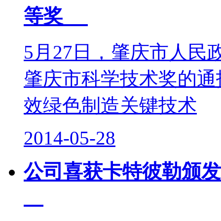
等奖
5月27日，肇庆市人民政
肇庆市科学技术奖的通
效绿色制造关键技术
2014-05-28
公司喜获卡特彼勒颁发