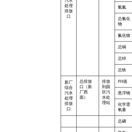
污水
处理
氨氮
排放
口
总氰化
物
氟化物
总铜
总锌
总铁
总排放
排放
PH值
新厂
口（新
到园
综合
厂西
区污
污水
悬浮物
面）
水
处
处理
理
站
排放
化学需
口
氧量
总磷