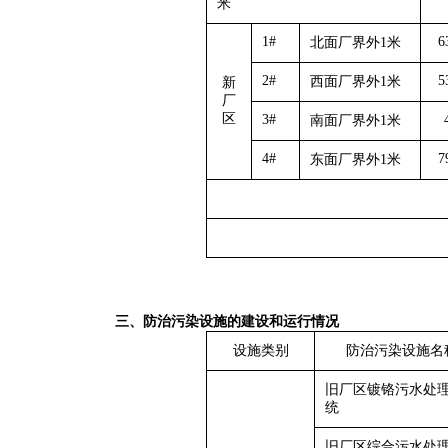
米
1#
6
北面厂界外1米
2#
5
西面厂界外1米
新
厂
区
3#
南面厂界外1米
4#
7
东面厂界外1米
三、防治污染设施的建设和运行情况
设施类别
防治污染设施名
旧厂区镀铬污水处
统
旧厂区综合污水处