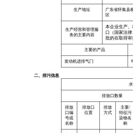
生产地址
广东省怀集县
区
本企业生产、
生产经营和管理服
口（国家法律
务的主要内容
批的在取得审
主要的产品
发动机进排气门
二、
排污信息
水
排放口数量
排放
排放口
排放
主要/
口编
位置
方式
特征污
号或
染物名
名称
称