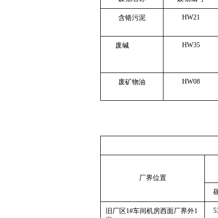
HW21
含铬污泥
HW35
废碱
HW08
废矿物油
厂界位置
5
旧厂区1#车间机房西面厂界外1