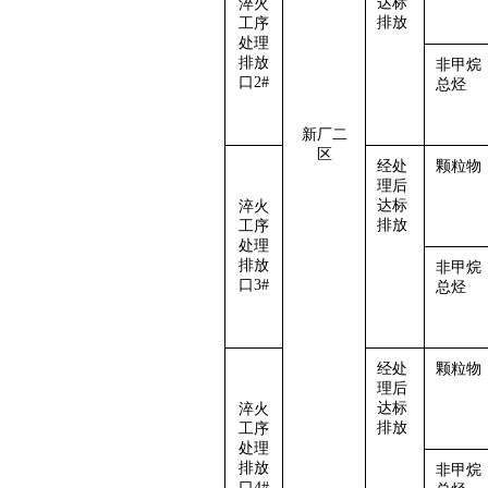
达标
淬火
排放
工序
处理
排放
非甲烷
口
2#
总烃
新厂二
区
经处
颗粒物
理后
达标
淬火
排放
工序
处理
排放
非甲烷
口
3#
总烃
经处
颗粒物
理后
达标
淬火
排放
工序
处理
排放
非甲烷
口
4#