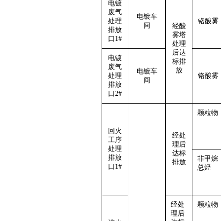
电镀
废气
电镀车
处理
铬酸雾
间
经酸
排放
雾塔
口
1#
处理
后达
电镀
标排
废气
放
电镀车
处理
铬酸雾
间
排放
口
2#
颗粒物
回火
经处
工序
理后
处理
达标
排放
非甲烷
排放
口1#
总烃
经处
颗粒物
理后