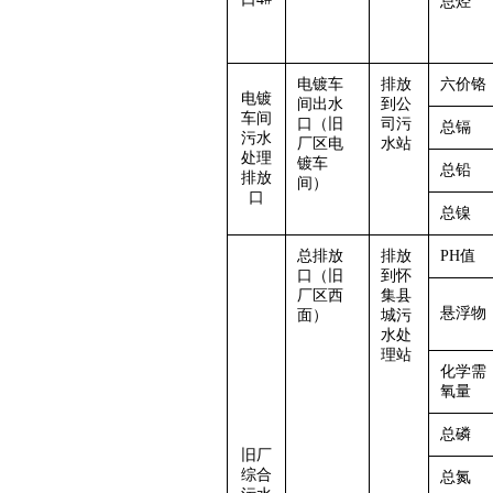
总烃
电镀车
排放
六价铬
电镀
间出水
到公
车间
口（旧
司污
总镉
污水
厂区电
水站
处理
镀车
总铅
排放
间）
口
总镍
总排放
排放
PH值
口（旧
到
怀
厂区西
集县
悬浮物
面）
城
污
水
处
理
站
化学需
氧量
总磷
旧厂
综合
总氮