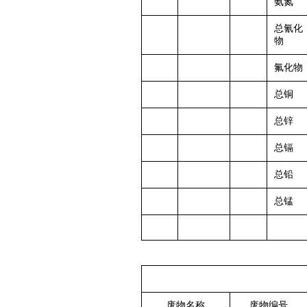
氨氮
总氰化
物
氟化物
总铜
总锌
总镉
总铅
总锰
废物名称
废物
编号