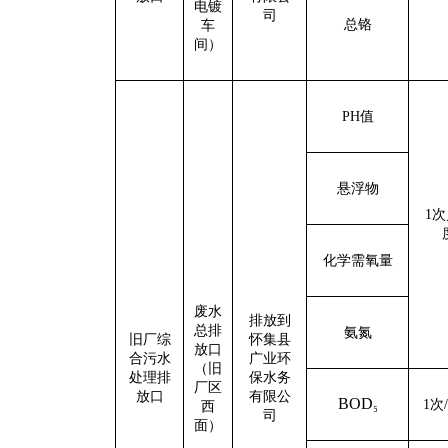
电镀
司
总铬
车
间）
PH
值
悬浮物
1
次
化学需氧量
废水
排放到
总排
氨氮
旧厂综
怀集县
放口
合污水
广业环
（旧
处理排
保水务
厂区
放口
有限公
BOD
₅
1
次
/
西
司
面）