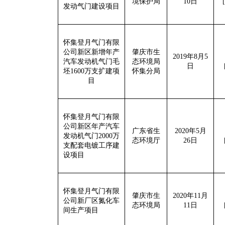
境保护局
10
日
发动
气门建设
项目
怀集登月气门有限
公司新区新增年产
肇庆市生
2019
年
8
月
5
汽车发动机气门毛
态环境局
日
坯
1600
万支扩建项
怀集分局
目
怀集登月气门有限
公司新区年产汽车
广东省生
2020
年
5
月
发动机气门
2000
万
态环境厅
26
日
支配套电镀工序建
设项目
怀集登月气门有限
肇庆市生
2020
年
11
月
公司新厂区氮化车
态环境局
11
日
间生产项目