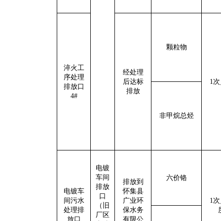
颗粒物
淬火工
经处理
序处理
后达标
1
次
排放口
排放
4#
非甲烷总烃
电镀
车间
六价铬
排放到
排放
电镀车
怀集县
口
间污水
广业环
1
次
（旧
处理排
保水务
厂区
放口
有限公