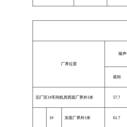
噪声
厂界位置
昼间
旧厂区
1#
车间机房西面厂界外
1
米
57.7
1#
东面厂界外
1
米
61.7