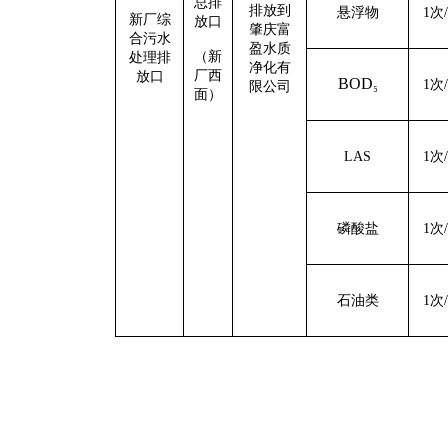
总排
排放到
悬浮物
1
次
/
新厂综
放口
肇庆富
合污水
盈水质
（新
处理排
净化有
厂西
放口
BOD
₅
1
次
/
限公司
面）
LAS
1
次
/
磷酸盐
1
次
/
石油类
1
次
/