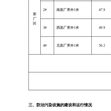
2#
南面厂界外
1
米
47.9
新
厂
区
3#
西面厂界外
1
米
49.9
4#
北面厂界外
1
米
5
6.2
三、防治污染设施的建设和运行情况