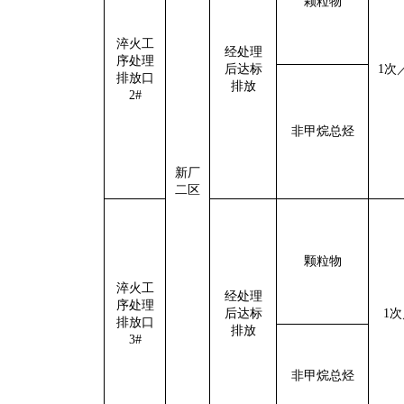
颗粒物
淬火工
经处理
序处理
后达标
1
次
排放口
排放
2#
非甲烷总烃
新厂
二区
颗粒物
淬火工
经处理
序处理
后达标
1
次
排放口
排放
3#
非甲烷总烃