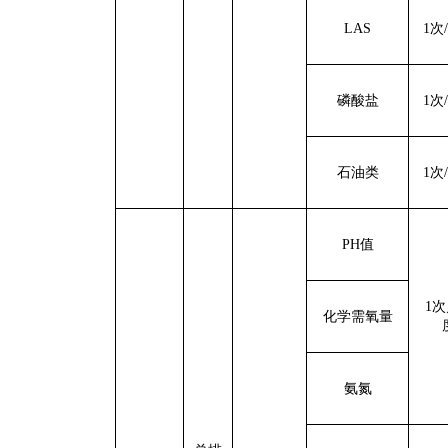
LAS
1
次
/
磷酸盐
1
次
/
石油类
1
次
/
PH
值
1
次
化学需氧量
氨氮