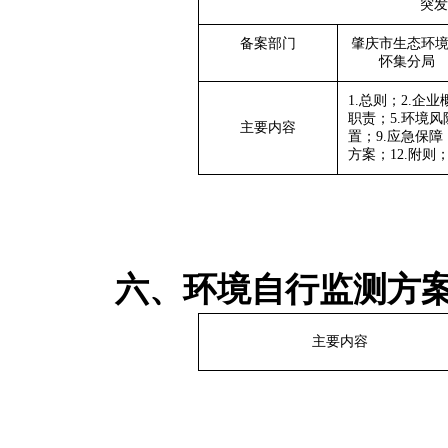
突发
备案部门
肇庆市
生态环
怀集分局
1.总则；2.企业
职责
；
5.环境风
主要内容
置
；
9
.
应急保障
方案
；1
2
.附则
六、环境自行监测方
主要内容