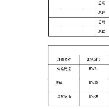
总铜
总锌
总镉
总铅
废物名称
废物编号
HW21
含铬污泥
HW35
废碱
HW08
废矿物油