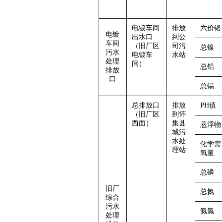
电镀车间
排放
六价铬
电镀
出水口
到公
车间
（旧厂区
司污
总镍
污水
电镀车
水站
处理
间）
总铅
排放
口
总镉
总排放口
排放
PH值
（旧厂区
到怀
西面）
集县
悬浮物
城污
水处
化学需
理站
氧量
总磷
旧厂
总氮
综合
污水
氨氮
处理