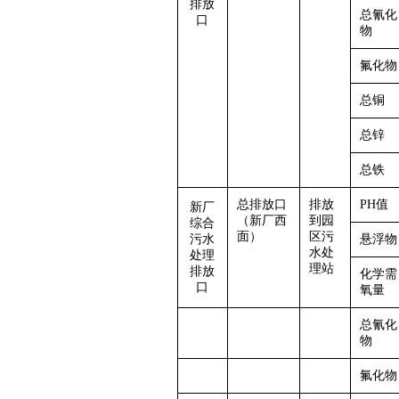
排放
总氰化
口
物
氟化物
总铜
总锌
总铁
总排放口
排放
PH值
新厂
（新厂西
到园
综合
面）
区污
污水
悬浮物
水处
处理
理站
排放
化学需
口
氧量
总氰化
物
氟化物