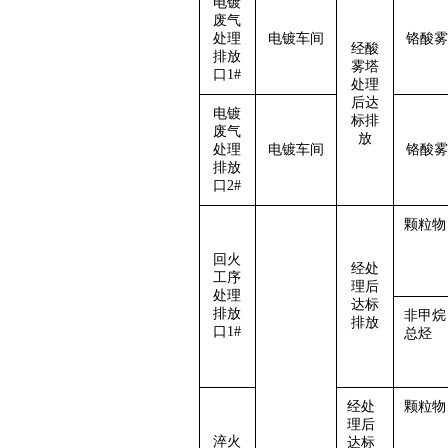
电镀
废气
处理
电镀车间
铬酸雾
经酸
排放
雾塔
口1#
处理
后达
电镀
标排
废气
放
处理
电镀车间
铬酸雾
排放
口2#
颗粒物
回火
经处
工序
理后
处理
达标
排放
非甲烷
排放
口1#
总烃
经处
颗粒物
理后
淬火
达标