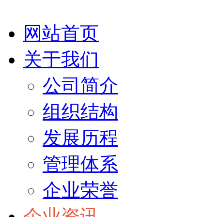
网站首页
关于我们
公司简介
组织结构
发展历程
管理体系
企业荣誉
企业资讯