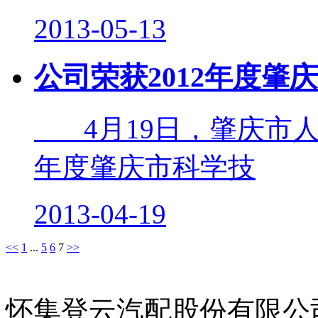
2013-05-13
公司荣获2012年度
4月19日，肇庆市人民
年度肇庆市科学技
2013-04-19
<<
1
...
5
6
7
>>
怀集登云汽配股份有限公