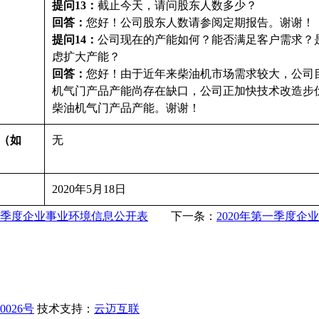
提问
13
：
截止今天，请问股东人数多少？
回答：
您好！公司股东人数请参阅定期报告。谢谢！
提问
1
4：
公司现在的产能如何？能否满足客户需求？
虑扩大产能？
回答：
您好！由于近年来柴油机市场需求较大，公司
机气门产品产能尚存在缺口，公司正加快技术改造步
柴油机气门产品产能。谢谢！
（如
无
20
20
年
5
月
18
日
第二季度企业事业环境信息公开表
下一条：
2020年第一季度企
0026号
技术支持：
云迈互联