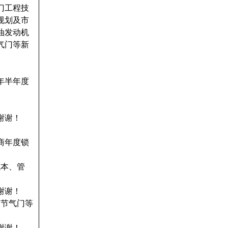
门工程技
规划及市
油发动机
气门等新
年半年度
谢谢！
商年度锁
成本、管
谢谢！
的节气门等
谢谢！