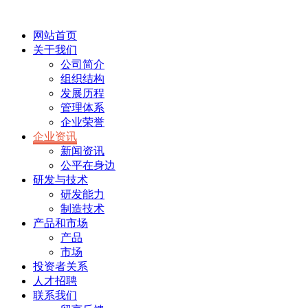
网站首页
关于我们
公司简介
组织结构
发展历程
管理体系
企业荣誉
企业资讯
新闻资讯
公平在身边
研发与技术
研发能力
制造技术
产品和市场
产品
市场
投资者关系
人才招聘
联系我们