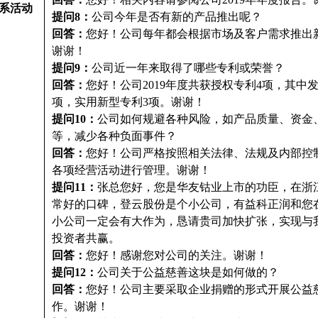
系活动
提问
8
：
公司今年是否有新的产品推出呢？
回答：
您好！公司每年都会根据市场及客户需求推出
谢谢！
提问
9
：
公司近一年来取得了哪些专利或荣誉？
回答：
您好！公司2019年度共获授权专利4项，其中
项，实用新型专利3项。谢谢！
提问
10
：
公司如何规避各种风险，如产品质量、资金
等，减少各种负面事件？
回答：
您好！公司严格按照相关法律、法规及内部控
各项经营活动进行管理。谢谢！
提问
11
：
张总您好，您是华友钴业上市的功臣，在浙
常好的口碑，登云股份是个小公司，有益科正润和您
小公司一定会有大作为，恳请贵司加快扩张，实现与
投资者共赢。
回答：
您好！感谢您对公司的关注。谢谢！
提问
12
：
公司关于公益慈善这块是如何做的？
回答：
您好！公司主要采取企业捐赠的形式开展公益
作。谢谢！