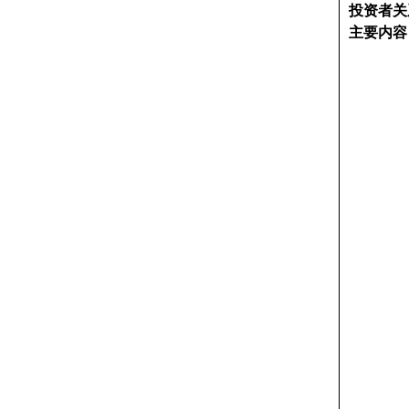
投资者关
主要内容