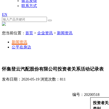
留言反馈
联系方式
EN
您当前位置：
首页
>
企业资讯
>
新闻资讯
新闻资讯
公平在身边
怀集登云汽配股份有限公司投资者关系活动记录表
发布日期：2020-05-19 浏览次数：
811
编号：20
200518
投资者关
类别