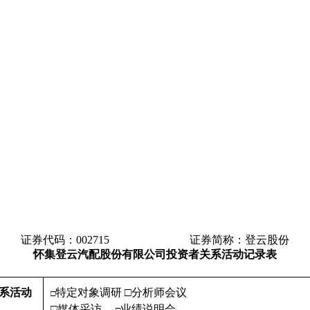
证券代码：002715 证券简称：登云股份
怀集登云汽配股份有限公司投资者关系活动记录表
系活动
特定对象调研
□
分析师会议
□
□
媒体采访
业绩说明会