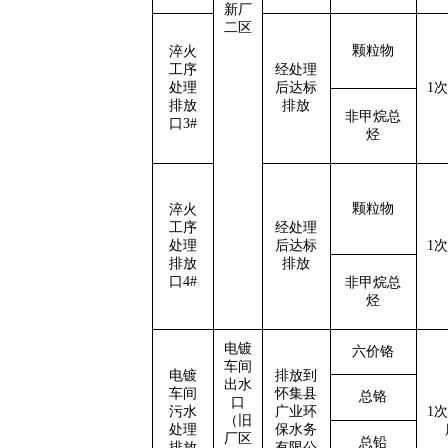
新厂
二区
颗粒物
淬火
工序
经处理
处理
后达标
1次
排放
排放
非甲烷总
口3#
烃
颗粒物
淬火
工序
经处理
处理
后达标
1次
排放
排放
口4#
非甲烷总
烃
电镀
六价铬
车间
电镀
排放到
出水
车间
怀集县
总铬
口
污水
广业环
1次
（旧
处理
保水务
厂区
总铅
排放
有限公