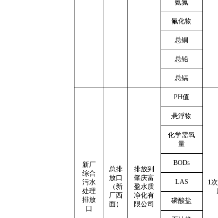
氨氮
氟化物
总铜
总铅
总镉
PH值
悬浮物
化学需氧
量
BOD
5
新厂
总排
排放到
综合
放口
肇庆富
LAS
污水
1次
（新
盈水质
处理
厂西
净化有
排放
磷酸盐
面）
限公司
口