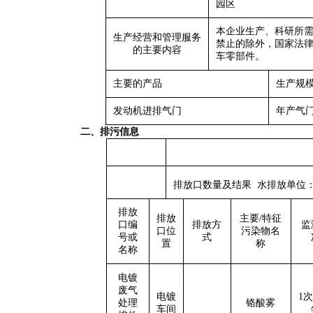
园区
本企业生产、科研所
生产经营和管理服务
禁止的除外，国家法
的主要内容
车零部件。
主要的产品
生产规
发动机进排气门
年产气门
二、
排污信息
排放口数量及结果 水排放单位：
排放
排放
主要/特征
口编
排放方
监
口位
污染物名
号或
式
置
称
名称
电镀
废气
电镀
1
处理
铬酸雾
车间