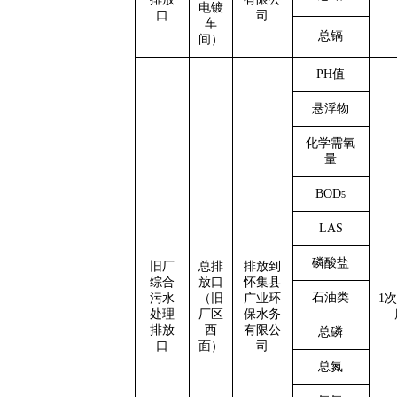
电镀
口
司
车
总镉
间）
PH值
悬浮物
化学需氧
量
BOD
5
LAS
磷酸盐
旧厂
总排
排放到
综合
放口
怀集县
石油类
污水
（旧
广业环
1次
处理
厂区
保水务
排放
西
有限公
总磷
口
面）
司
总氮