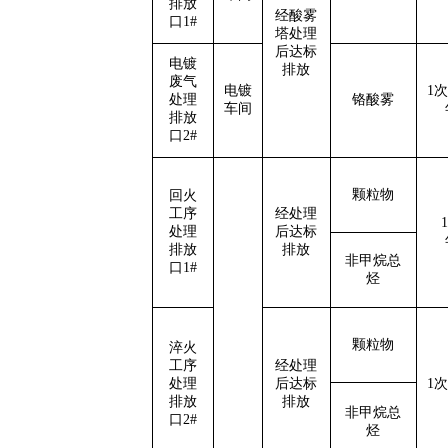
排放
经酸雾
口1#
塔处理
后达标
电镀
排放
废气
电镀
1
处理
铬酸雾
车间
排放
口2#
颗粒物
回火
工序
经处理
处理
后达标
排放
排放
非甲烷总
口1#
烃
颗粒物
淬火
工序
经处理
处理
后达标
1次
排放
排放
非甲烷总
口2#
烃