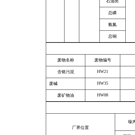
石油类
总磷
氨氮
总铜
废物名称
废物编号
HW21
含铬污泥
HW35
废碱
HW08
废矿物油
噪
厂界位置